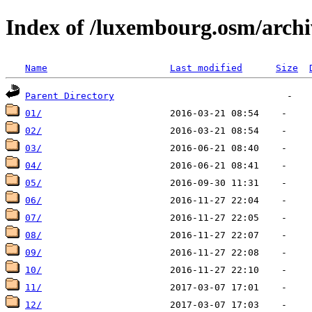
Index of /luxembourg.osm/archi
Name
Last modified
Size
Parent Directory
01/
02/
03/
04/
05/
06/
07/
08/
09/
10/
11/
12/