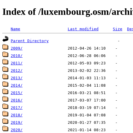
Index of /luxembourg.osm/archi
Name
Last modified
Size
De
Parent Directory
2009/
2010/
2011/
2012/
2013/
2014/
2015/
2016/
2017/
2018/
2019/
2020/