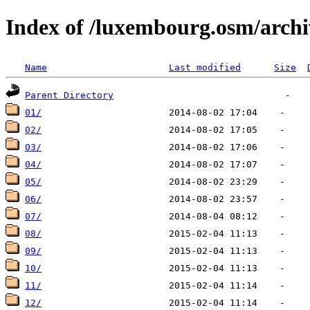
Index of /luxembourg.osm/archi
Name
Last modified
Size
Parent Directory
01/
02/
03/
04/
05/
06/
07/
08/
09/
10/
11/
12/