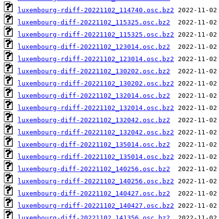
luxembourg-rdiff-20221102_114740.osc.bz2
luxembourg-diff-20221102_115325.osc.bz2
luxembourg-rdiff-20221102_115325.osc.bz2
luxembourg-diff-20221102_123014.osc.bz2
luxembourg-rdiff-20221102_123014.osc.bz2
luxembourg-diff-20221102_130202.osc.bz2
luxembourg-rdiff-20221102_130202.osc.bz2
luxembourg-diff-20221102_132014.osc.bz2
luxembourg-rdiff-20221102_132014.osc.bz2
luxembourg-diff-20221102_132042.osc.bz2
luxembourg-rdiff-20221102_132042.osc.bz2
luxembourg-diff-20221102_135014.osc.bz2
luxembourg-rdiff-20221102_135014.osc.bz2
luxembourg-diff-20221102_140256.osc.bz2
luxembourg-rdiff-20221102_140256.osc.bz2
luxembourg-diff-20221102_140427.osc.bz2
luxembourg-rdiff-20221102_140427.osc.bz2
luxembourg-diff-20221102_141356.osc.bz2