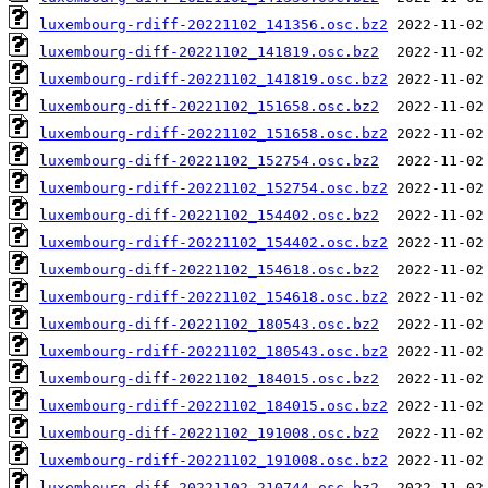
luxembourg-rdiff-20221102_141356.osc.bz2
luxembourg-diff-20221102_141819.osc.bz2
luxembourg-rdiff-20221102_141819.osc.bz2
luxembourg-diff-20221102_151658.osc.bz2
luxembourg-rdiff-20221102_151658.osc.bz2
luxembourg-diff-20221102_152754.osc.bz2
luxembourg-rdiff-20221102_152754.osc.bz2
luxembourg-diff-20221102_154402.osc.bz2
luxembourg-rdiff-20221102_154402.osc.bz2
luxembourg-diff-20221102_154618.osc.bz2
luxembourg-rdiff-20221102_154618.osc.bz2
luxembourg-diff-20221102_180543.osc.bz2
luxembourg-rdiff-20221102_180543.osc.bz2
luxembourg-diff-20221102_184015.osc.bz2
luxembourg-rdiff-20221102_184015.osc.bz2
luxembourg-diff-20221102_191008.osc.bz2
luxembourg-rdiff-20221102_191008.osc.bz2
luxembourg-diff-20221102_210744.osc.bz2