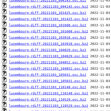
luxembourg-diff-20221103_094145.osc.bz2
luxembourg-rdiff-20221103_094145.osc.bz2
luxembourg-diff-20221103_101425.osc.bz2
luxembourg-rdiff-20221103_101425.osc.bz2
luxembourg-diff-20221103_101608.osc.bz2
luxembourg-rdiff-20221103_101608.osc.bz2
luxembourg-diff-20221103_103918.osc.bz2
luxembourg-rdiff-20221103_103918.osc.bz2
luxembourg-diff-20221103_104029.osc.bz2
luxembourg-rdiff-20221103_104029.osc.bz2
luxembourg-diff-20221103_104852.osc.bz2
luxembourg-rdiff-20221103_104852.osc.bz2
luxembourg-diff-20221103_105031.osc.bz2
luxembourg-rdiff-20221103_105031.osc.bz2
luxembourg-diff-20221103_110148.osc.bz2
luxembourg-rdiff-20221103_110148.osc.bz2
luxembourg-diff-20221103_110529.osc.bz2
luxembourg-rdiff-20221103_110529.osc.bz2