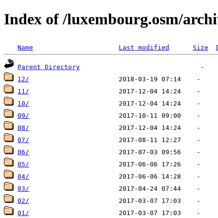
Index of /luxembourg.osm/archi
Name
Last modified
Size
Parent Directory
12/
11/
10/
09/
08/
07/
06/
05/
04/
03/
02/
01/